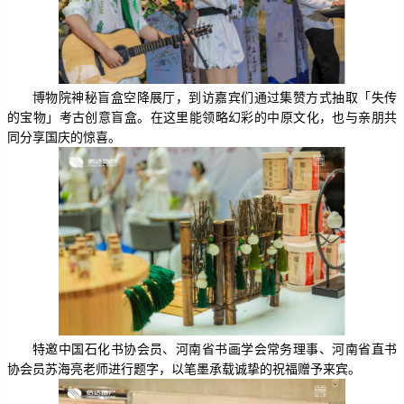
博物院神秘盲盒空降展厅，到访嘉宾们通过集赞方式抽取「失传
的宝物」考古创意盲盒。在这里能领略幻彩的中原文化，也与亲朋共
同分享国庆的惊喜。
特邀中国石化书协会员、河南省书画学会常务理事、河南省直书
协会员苏海亮老师进行题字，以笔墨承载诚挚的祝福赠予来宾。