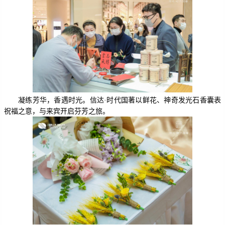
凝练芳华，香遇时光。信达·时代国著
以
鲜花、神奇发光石香囊
表
祝福之意，与来宾开启芬芳之旅。