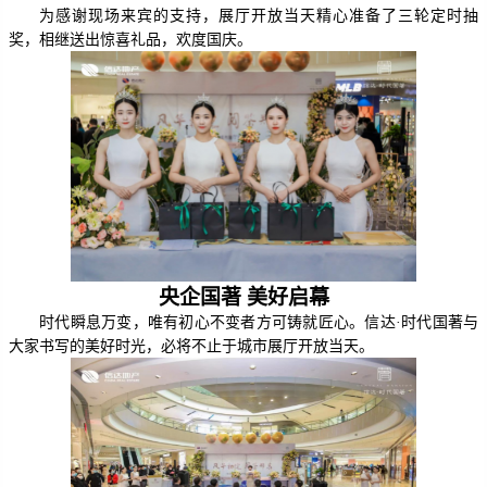
为感谢现场来宾的支持，
展厅开放当天精心准备了三轮定时抽
奖，相继送出惊喜礼品
，
欢度国庆
。
央企国著 美好启幕
时代瞬息万变，唯有初心不变者方可铸就匠心。
信达·时代国著
与
大家书写的美好时光，必将不止于
城市
展厅开放当天。