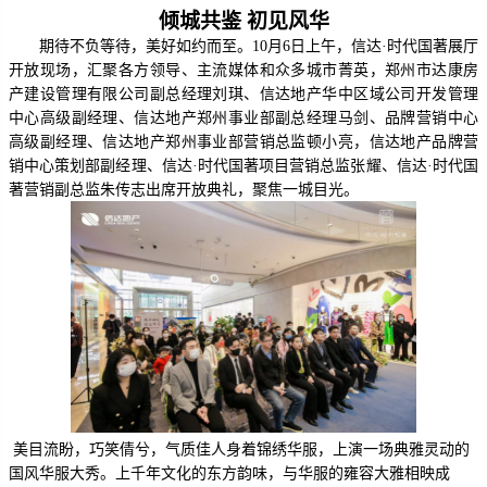
倾城共鉴 初见风华
期待不负等待，美好如约而至。10月6日上午，信达·时代国著展厅
开放现场，汇聚各方领导、主流媒体和众多城市菁英，郑州市达康房
产建设管理有限公司副总经理刘琪、信达地产华中区域公司开发管理
中心高级副经理、信达地产郑州事业部副总经理马剑、品牌营销中心
高级副经理、信达地产郑州事业部营销总监顿小亮，信达地产品牌营
销中心策划部副经理、信达·时代国著项目营销总监张耀、信达·时代国
著营销副总监朱传志
出席开放
典礼，聚焦一城目光。
美目流盼，巧笑倩兮，气质佳人身着锦绣华服，上演一场
典雅灵动的
国
风
华服
大秀。上千年文化的东方韵味，与华服的雍容大雅相映成