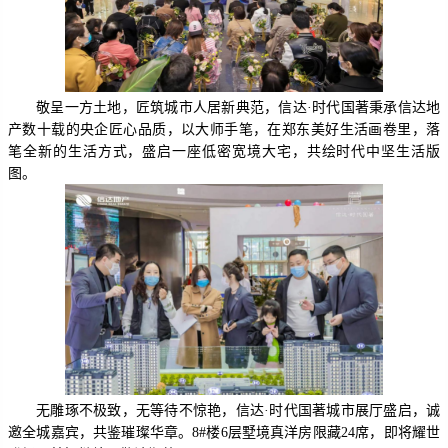
敬呈一方土地，匠筑城市人居新典范，信达·时代国著
秉承
信达
地
产
数十
载的
央企
匠心品质，以
大师
手笔，在
郑东
美好生活画卷里，落
笔全新的生活方式，盛启一座
低密宽境大宅
，共绘
时代中坚
生活版
图。
无雕琢不极致，无等待不惊艳
，信达·时代国著城市
展厅盛启
，
诚
邀全城嘉宾，共鉴璀璨华章
。8#楼6层墅境真洋房限藏24席，即将耀世