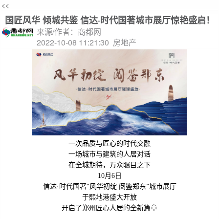
<<
国匠风华 倾城共鉴 信达·时代国著城市展厅惊艳盛启！
来源/作者：商都网
2022-10-08 11:21:30
房地产
一次品质与匠心的时代交融
一场城市与建筑的人居对话
在全城期待，万众瞩目之下
10
月
6
日
信达·时代国著“风华初绽 阅鉴郑东”城市展厅
于熙地港盛大开放
开启了郑州匠心人居的全新篇章