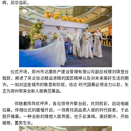
辉，风华溢彩。
仪式开场，郑州市达康房产建设管理有限公司副总经理刘琪登台
致辞，阐述了央企信达精益求精的国匠精神以及对未来美好生活的期
许。一如对这座城市的敬意和珍视，信达·时代国著必将全力以赴，矢
志为郑州带来全新人居典范著品。
伴随着阵阵欢呼声，各位领导齐聚台前，
共同剪彩，启动电磁
拉幕。伴随仪式的缓慢开启，一场寄托高品质人居的时代探索，于此
掀开帷幕。一种全新的理想人居界面，也于此演绎。美好期许，开始
植根，蓄势生长。