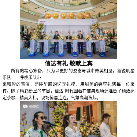
信达有礼 敬献上宾
所有的精心筹备，只为以更好的姿态与城市菁英相见。新锐明星
乐队——呼唤乐队带
来精彩的表演，盛装华服的迎宾礼模，用甜美的笑容礼遇每一位来
宾。除了精彩纷呈的节目，信达·时代国著在盛典现场还准备了精致高
定茶歇、精美大礼，现场惊喜连连，气氛高潮迭起。